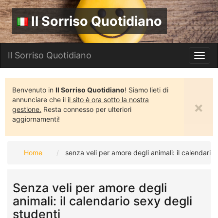
Il Sorriso Quotidiano
Il Sorriso Quotidiano
Toggl
navig
Benvenuto in
Il Sorriso Quotidiano
! Siamo lieti di
annunciare che il
il sito è ora sotto la nostra
×
gestione.
Resta connesso per ulteriori
aggiornamenti!
Home
senza veli per amore degli animali: il calendario
Senza veli per amore degli
animali: il calendario sexy degli
studenti