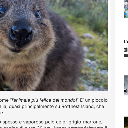
L
come “
l’animale più felice del mondo!
” E’ un piccolo
lia, quasi principalmente su Rottnest Island, che
e.
o spesso e vaporoso pelo color grigio-marrone,