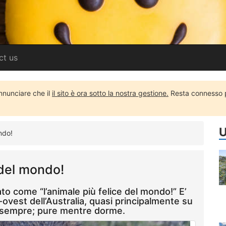
ct us
annunciare che il
il sito è ora sotto la nostra gestione.
Resta connesso pe
U
ndo!
 del mondo!
to come “l’animale più felice del mondo!” E’
ovest dell’Australia, quasi principalmente su
e sempre; pure mentre dorme.