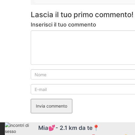
Lascia il tuo primo commento!
Inserisci il tuo commento
Invia commento
Mia💕- 2.1 km da te📍