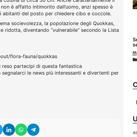
a codina di circa 30 cm. Anche caratterialmente il
non è affatto intimorito dall’uomo, anzi spesso è
li abitanti del posto per chiedere cibo e coccole.
trema socievolezza, la popolazione degli Quokkas,
e ridotta, diventando “vulnerabile” secondo la Lista
S
s
bout/flora-fauna/quokkas
 reso partecipi di questa fantastica
 a segnalarci le news più interessanti e divertenti per
U
A