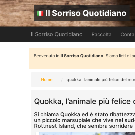
Il Sorriso Quotidiano
Il Sorriso Quotidiano
Raccolta
Conta
Benvenuto in
Il Sorriso Quotidiano
! Siamo lieti di 
Home
quokka, l’animale più felice del mo
Quokka, l’animale più felice
Si chiama Quokka ed è stato ribattezza
un piccolo marsupiale che vive nel sud-
Rottnest Island, che sembra sorrider